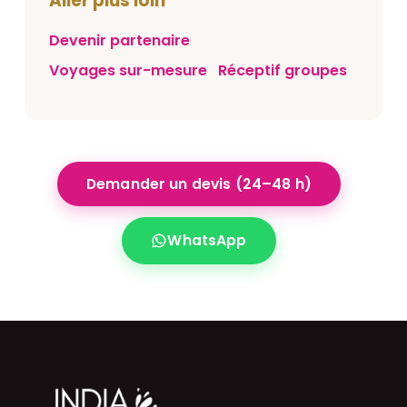
Aller plus loin
Devenir partenaire
Voyages sur-mesure
Réceptif groupes
Demander un devis (24–48 h)
WhatsApp