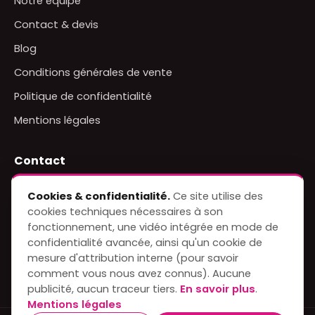
Notre équipe
Contact & devis
Blog
Conditions générales de vente
Politique de confidentialité
Mentions légales
Contact
+91 8619841448
Cookies & confidentialité.
Ce site utilise des
WhatsApp
cookies techniques nécessaires à son
info@indiatraveletc.com
fonctionnement, une vidéo intégrée en mode de
confidentialité avancée, ainsi qu'un cookie de
H.E-704, Hanuman Nagar Ext., Anand Nagar, Sanskar
mesure d'attribution interne (pour savoir
School Road, Jaipur – 302012, Rajasthan, Inde
comment vous nous avez connus). Aucune
publicité, aucun traceur tiers.
En savoir plus
.
Mentions légales